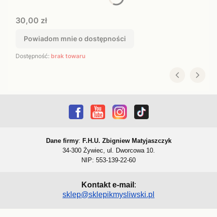
Cena
30,00 zł
Powiadom mnie o dostępności
Dostępność:
brak towaru
Dane firmy
:
F.H.U. Zbigniew Matyjaszczyk
34-300 Żywiec, ul. Dworcowa 10.
NIP: 553-139-22-60
Kontakt e-mail
:
sklep@sklepikmysliwski.pl