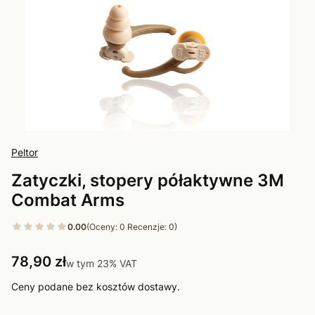
Peltor
Zatyczki, stopery półaktywne 3M
Combat Arms
0.00
(Oceny: 0 Recenzje: 0)
Cena
78,90 zł
w tym 23% VAT
w tym
23%
VAT
Ceny podane bez kosztów dostawy.