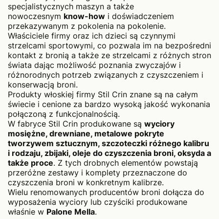
specjalistycznych maszyn a także
nowoczesnym
know-how
i doświadczeniem
przekazywanym z pokolenia na pokolenie.
Właściciele firmy oraz ich dzieci są czynnymi
strzelcami sportowymi, co pozwala im na bezpośredni
kontakt z bronią a także ze strzelcami z różnych stron
świata dając możliwość poznania zwyczajów i
różnorodnych potrzeb związanych z czyszczeniem i
konserwacją broni.
Produkty włoskiej firmy Stil Crin znane są na całym
świecie i cenione za bardzo wysoką jakość wykonania
połączoną z funkcjonalnością.
W fabryce Stil Crin produkowane są
wyciory
mosiężne, drewniane, metalowe pokryte
tworzywem sztucznym, szczoteczki różnego kalibru
i rodzaju, zbijaki, oleje do czyszczenia broni, oksyda a
także proce
. Z tych drobnych elementów powstają
przeróżne zestawy i komplety przeznaczone do
czyszczenia broni w konkretnym kalibrze.
Wielu renomowanych producentów broni dołącza do
wyposażenia wyciory lub czyściki produkowane
właśnie w
Palone Mella
.