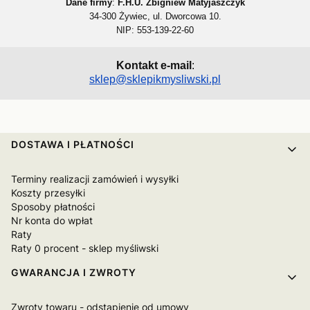
Dane firmy
:
F.H.U. Zbigniew Matyjaszczyk
34-300 Żywiec, ul. Dworcowa 10.
NIP: 553-139-22-60
Kontakt e-mail
:
sklep@sklepikmysliwski.pl
Linki w stopce
DOSTAWA I PŁATNOŚCI
Terminy realizacji zamówień i wysyłki
Koszty przesyłki
Sposoby płatności
Nr konta do wpłat
Raty
Raty 0 procent - sklep myśliwski
GWARANCJA I ZWROTY
Zwroty towaru - odstąpienie od umowy