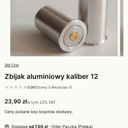
Stil Crin
Zbijak aluminiowy kaliber 12
0.00
(Oceny: 0 Recenzje: 0)
Cena
23,90 zł
w tym 23% VAT
w tym
23%
VAT
Ceny podane bez kosztów dostawy.
Dostawa
od 7,00 zł
- Orlen Paczka (Polska)