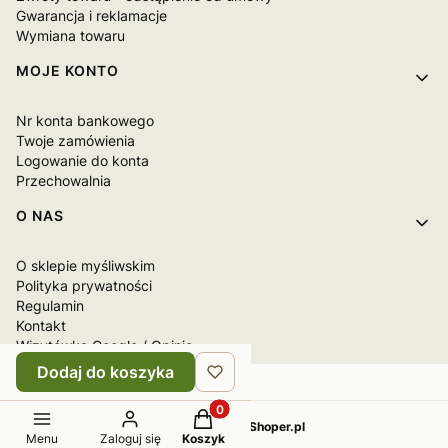
Gwarancja i reklamacje
Wymiana towaru
MOJE KONTO
Nr konta bankowego
Twoje zamówienia
Logowanie do konta
Przechowalnia
O NAS
O sklepie myśliwskim
Polityka prywatności
Regulamin
Kontakt
Wizytówka Google / Opinie
Dodaj do koszyka
Produkty w koszyku: 0. Zobacz sz
Sklep internetowy
Shoper.pl
Menu
Zaloguj się
Koszyk