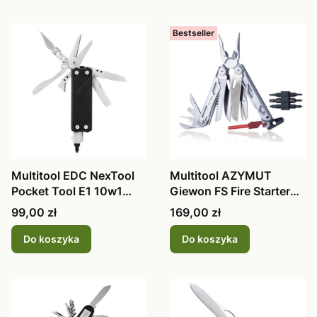
Bestseller
Multitool EDC NexTool
Multitool AZYMUT
Pocket Tool E1 10w1
Giewon FS Fire Starter
NE20287A
H2038A - s
Cena
Cena
99,00 zł
169,00 zł
Do koszyka
Do koszyka