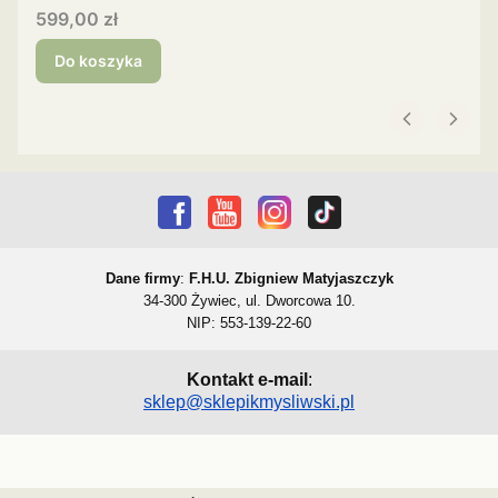
Cena
599,00 zł
Do koszyka
Dane firmy
:
F.H.U. Zbigniew Matyjaszczyk
34-300 Żywiec, ul. Dworcowa 10.
NIP: 553-139-22-60
Kontakt e-mail
:
sklep@sklepikmysliwski.pl