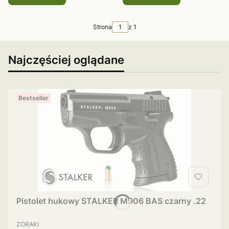
Strona
z 1
Najczęściej oglądane
Bestseller
Pistolet hukowy STALKER M906 BAS czarny .22
PRODUCENT
ZORAKI