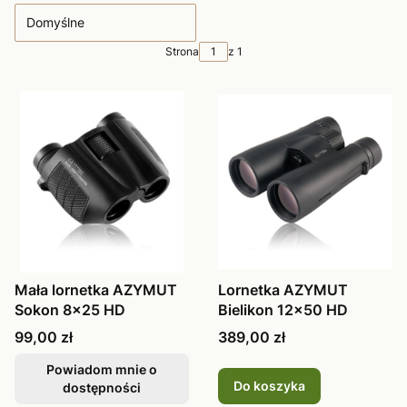
Domyślne
Strona
z 1
Mała lornetka AZYMUT
Lornetka AZYMUT
Sokon 8x25 HD
Bielikon 12x50 HD
Cena
Cena
99,00 zł
389,00 zł
Powiadom mnie o
Do koszyka
dostępności