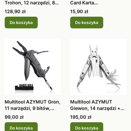
Trohon, 12 narzędzi, 8
Card Karta
bitów, kabura
wielofunkcyjna
Cena
Cena
128,90 zł
15,90 zł
survivalowa
Do koszyka
Do koszyka
Multitool AZYMUT Gron,
Multitool AZYMUT
11 narzędzi, 9 bitów,
Giewon, 14 narzędzi +
kabura H-P224052
kabura do pasa H2038
Cena
Cena
99,00 zł
195,00 zł
Do koszyka
Do koszyka