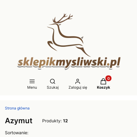
Produkty w koszy
Otwórz wyszukiwarkę
Menu
Szukaj
Zaloguj się
Koszyk
Strona główna
Azymut
Produkty:
12
Lista produktów
Sortowanie: