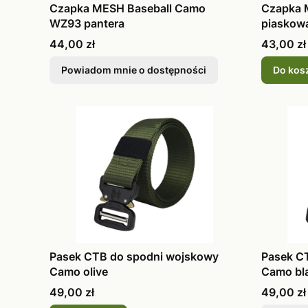
Czapka MESH Baseball Camo
Czapka 
WZ93 pantera
piaskow
Cena
Cena
44,00 zł
43,00 zł
Powiadom mnie o dostępności
Do kos
Pasek CTB do spodni wojskowy
Pasek C
Camo olive
Camo bl
Cena
Cena
49,00 zł
49,00 zł