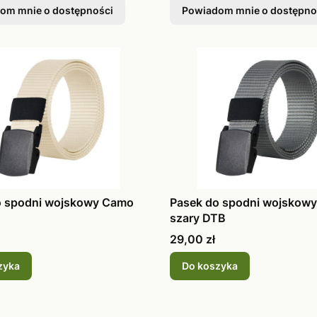
om mnie o dostępności
Powiadom mnie o dostępno
o spodni wojskowy Camo
Pasek do spodni wojskow
szary DTB
Cena
29,00 zł
zyka
Do koszyka