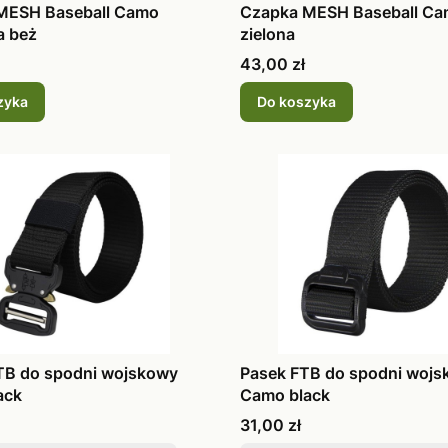
MESH Baseball Camo
Czapka MESH Baseball C
a beż
zielona
Cena
43,00 zł
zyka
Do koszyka
TB do spodni wojskowy
Pasek FTB do spodni woj
ack
Camo black
Cena
31,00 zł