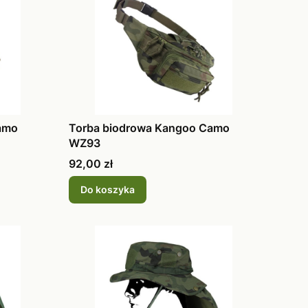
amo
Torba biodrowa Kangoo Camo
WZ93
Cena
92,00 zł
Do koszyka