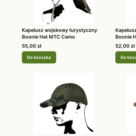
Kapelusz wojskowy turystyczny
Kapelus
Boonie Hat MTC Camo
Boonie 
Cena
Cena
55,00 zł
52,00 zł
Do koszyka
Do kos