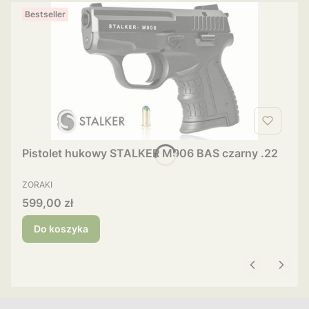
Bestseller
Pistolet hukowy STALKER M906 BAS czarny .22
PRODUCENT
ZORAKI
Cena
599,00 zł
Do koszyka