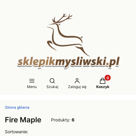
Produkty w koszy
Otwórz wyszukiwarkę
Menu
Szukaj
Zaloguj się
Koszyk
Strona główna
Fire Maple
Produkty:
6
Lista produktów
Sortowanie: