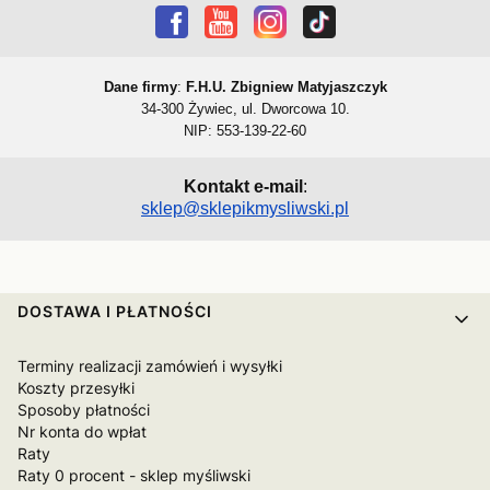
Dane firmy
:
F.H.U. Zbigniew Matyjaszczyk
34-300 Żywiec, ul. Dworcowa 10.
NIP: 553-139-22-60
Kontakt e-mail
:
sklep@sklepikmysliwski.pl
Linki w stopce
DOSTAWA I PŁATNOŚCI
Terminy realizacji zamówień i wysyłki
Koszty przesyłki
Sposoby płatności
Nr konta do wpłat
Raty
Raty 0 procent - sklep myśliwski