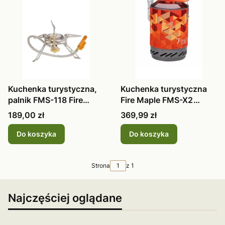
Kuchenka turystyczna,
Kuchenka turystyczna
palnik FMS-118 Fire
Fire Maple FMS-X2
Maple ga
orange
Cena
Cena
189,00 zł
369,99 zł
Do koszyka
Do koszyka
Strona
z 1
Najczęściej oglądane