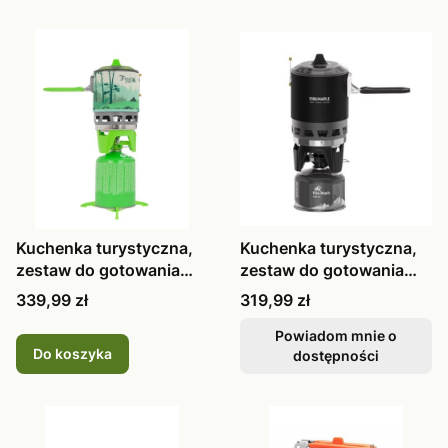
Kuchenka turystyczna,
Kuchenka turystyczna,
zestaw do gotowania
zestaw do gotowania
Fire Map
Fire Map
Cena
Cena
339,99 zł
319,99 zł
Powiadom mnie o
Do koszyka
dostępności