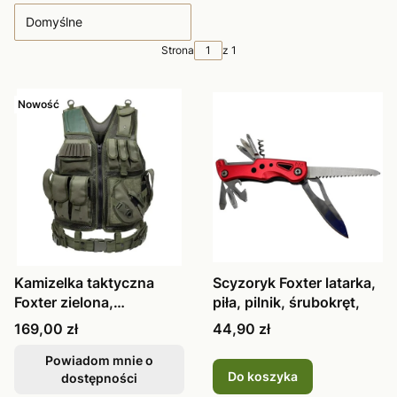
Domyślne
Strona
z 1
Nowość
Kamizelka taktyczna
Scyzoryk Foxter latarka,
Foxter zielona,
piła, pilnik, śrubokręt,
oliwkowa, wojs
Cena
Cena
169,00 zł
44,90 zł
Powiadom mnie o
Do koszyka
dostępności