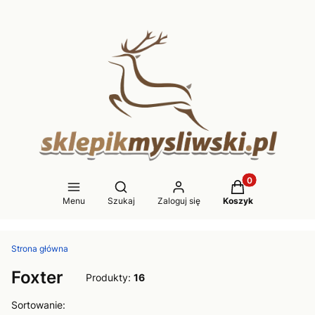
Produkty w koszy
Otwórz wyszukiwarkę
Menu
Szukaj
Zaloguj się
Koszyk
Strona główna
Foxter
Produkty:
16
Lista produktów
Sortowanie: