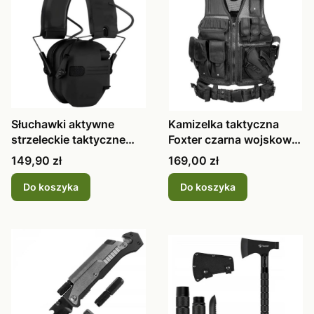
Słuchawki aktywne
Kamizelka taktyczna
strzeleckie taktyczne
Foxter czarna wojskowa
czarne, na
z pasem
Cena
Cena
149,90 zł
169,00 zł
Do koszyka
Do koszyka