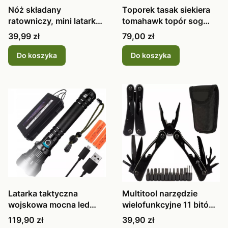
Nóż składany
Toporek tasak siekiera
ratowniczy, mini latarka,
tomahawk topór sog
krzesiwo, z
pokrowiec
Cena
Cena
39,99 zł
79,00 zł
Do koszyka
Do koszyka
Latarka taktyczna
Multitool narzędzie
wojskowa mocna led
wielofunkcyjne 11 bitów
xhp70 zoom usb zestaw
futerał
Cena
Cena
119,90 zł
39,90 zł