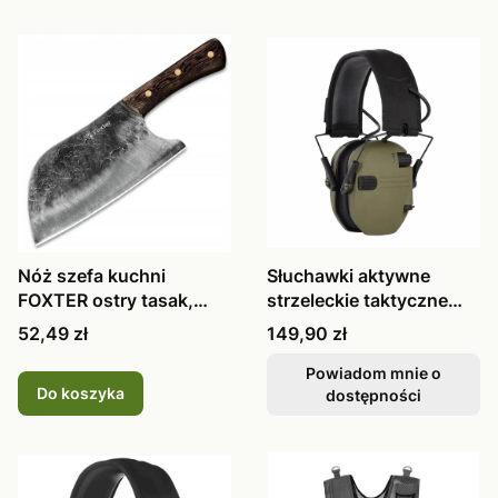
Nóż szefa kuchni
Słuchawki aktywne
FOXTER ostry tasak,
strzeleckie taktyczne
kuchenny, jap
zielone, n
Cena
Cena
52,49 zł
149,90 zł
Powiadom mnie o
Do koszyka
dostępności