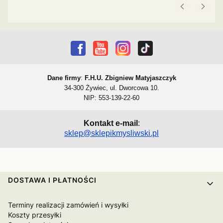
Dane firmy
:
F.H.U. Zbigniew Matyjaszczyk
34-300 Żywiec, ul. Dworcowa 10.
NIP: 553-139-22-60
Kontakt e-mail
:
sklep@sklepikmysliwski.pl
Linki w stopce
DOSTAWA I PŁATNOŚCI
Terminy realizacji zamówień i wysyłki
Koszty przesyłki