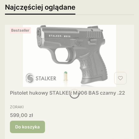
Najczęściej oglądane
Bestseller
Pistolet hukowy STALKER M906 BAS czarny .22
PRODUCENT
ZORAKI
Cena
599,00 zł
Do koszyka