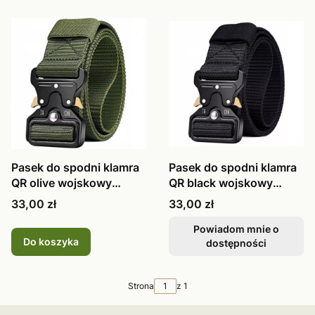
Pasek do spodni klamra
Pasek do spodni klamra
QR olive wojskowy
QR black wojskowy
125cm
125cm
Cena
Cena
33,00 zł
33,00 zł
Powiadom mnie o
Do koszyka
dostępności
Strona
z 1