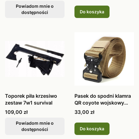
Powiadom mnie o
Do koszyka
dostępności
Toporek piła krzesiwo
Pasek do spodni klamra
zestaw 7w1 survival
QR coyote wojskowy
125cm
Cena
Cena
109,00 zł
33,00 zł
Powiadom mnie o
Do koszyka
dostępności