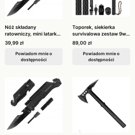
Nóż składany
Toporek, siekierka
ratowniczy, mini latarka,
survivalowa zestaw 9w1
krzesiwo, zbijak
składana
Cena
Cena
39,99 zł
89,00 zł
grafitowo-czarny
Powiadom mnie o
Powiadom mnie o
dostępności
dostępności