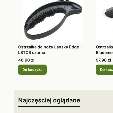
Ostrzałka do noży Lansky Edge
Ostrzałk
LSTCS czarna
Blademe
Cena
Cena
46,90 zł
97,90 zł
Do koszyka
Do kos
Najczęściej oglądane