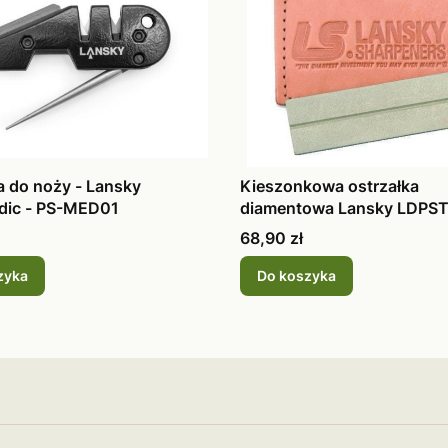
a do noży - Lansky
Kieszonkowa ostrzałka
dic - PS-MED01
diamentowa Lansky LDPS
Cena
68,90 zł
zyka
Do koszyka