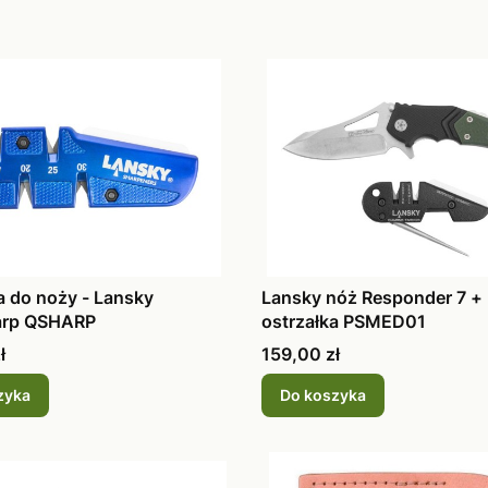
a do noży - Lansky
Lansky nóż Responder 7 +
arp QSHARP
ostrzałka PSMED01
Cena
ł
159,00 zł
zyka
Do koszyka