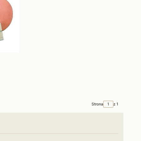
T
Strona
z 1