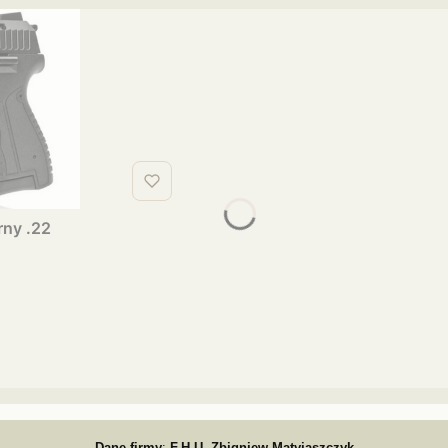
ny .22
Dane firmy
:
F.H.U. Zbigniew Matyjaszczyk