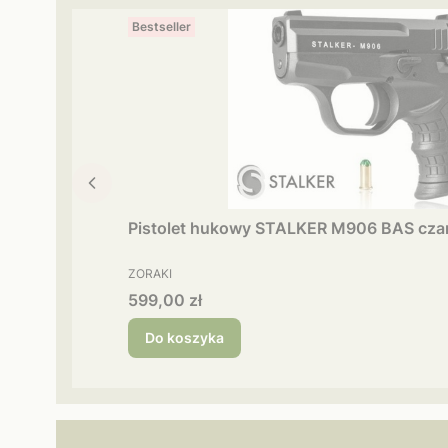
Bestseller
Pistolet hukowy STALKER M906 BAS czar
PRODUCENT
ZORAKI
Cena
599,00 zł
Do koszyka