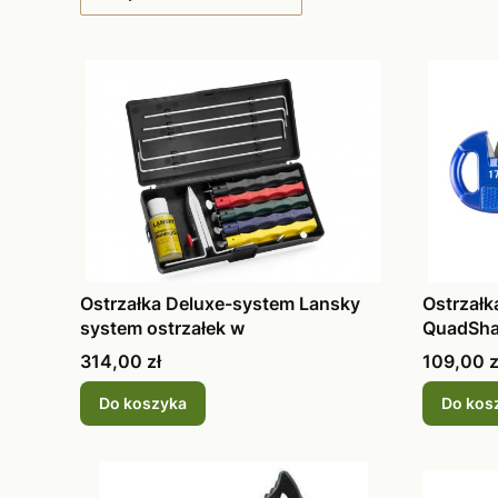
Ostrzałka Deluxe-system Lansky
Ostrzałk
system ostrzałek w
QuadSh
Cena
Cena
314,00 zł
109,00 z
Do koszyka
Do kos