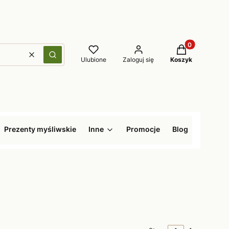
Produkty w kos
Wyczyść
Szukaj
Ulubione
Zaloguj się
Koszyk
Prezenty myśliwskie
Inne
Promocje
Blog