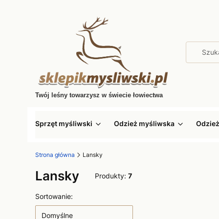
Twój leśny towarzysz w świecie łowiectwa
Sprzęt myśliwski
Odzież myśliwska
Odzie
Strona główna
Lansky
Lansky
Produkty:
7
Lista produktów
Sortowanie:
Domyślne