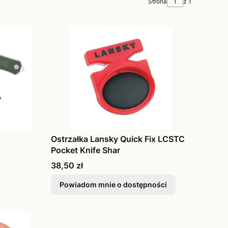
Strona
z 1
Ostrzałka Lansky Quick Fix LCSTC
Pocket Knife Shar
Cena
38,50 zł
Powiadom mnie o dostępności