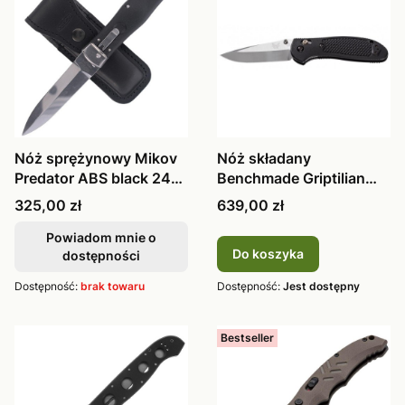
Nóż sprężynowy Mikov
Nóż składany
Predator ABS black 241-
Benchmade Griptilian
NH-1/KP
551-S30V
Cena
Cena
325,00 zł
639,00 zł
Powiadom mnie o
Do koszyka
dostępności
Dostępność:
brak towaru
Dostępność:
Jest dostępny
Bestseller