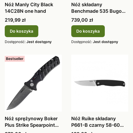
Nóż Manly City Black
Nóż składany
14C28N one hand
Benchmade 535 Bugout
58-60 HRC S30V
Cena
Cena
219,99 zł
739,00 zł
Do koszyka
Do koszyka
Dostępność:
Jest dostępny
Dostępność:
Jest dostępny
Bestseller
Nóż sprężynowy Boker
Nóż Ruike składany
Plus Strike Spearpoint
P661-B czarny 58-60
Black 01BO400
HRC