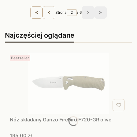
Strona
z 6
Wróć do pierwszej strony z produktami
Przejdź do ostatn
Najczęściej oglądane
Bestseller
Nóż składany Ganzo Firebird F720-GR olive
Cena
195,00 zł