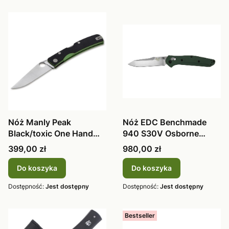
Nóż Manly Peak
Nóż EDC Benchmade
Black/toxic One Hand
940 S30V Osborne
CPM S90V 59-61 HRC
green
Cena
Cena
399,00 zł
980,00 zł
Do koszyka
Do koszyka
Dostępność:
Jest dostępny
Dostępność:
Jest dostępny
Bestseller