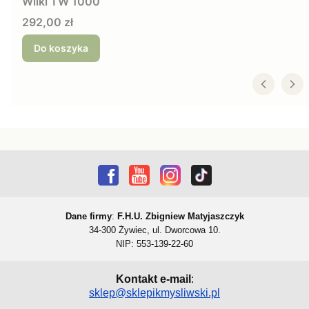
Wilki TW 1000
Cena
292,00 zł
Do koszyka
Dane firmy
:
F.H.U. Zbigniew Matyjaszczyk
34-300 Żywiec, ul. Dworcowa 10.
NIP: 553-139-22-60
Kontakt e-mail
:
sklep@sklepikmysliwski.pl