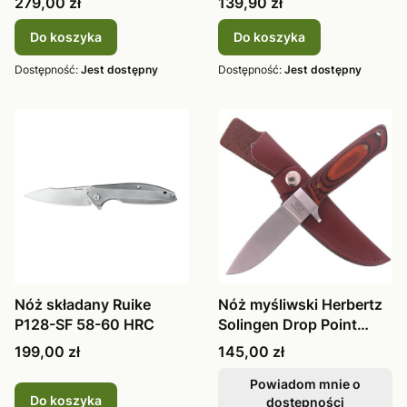
Cena
Cena
279,00 zł
139,90 zł
Do koszyka
Do koszyka
Dostępność:
Jest dostępny
Dostępność:
Jest dostępny
Nóż składany Ruike
Nóż myśliwski Herbertz
P128-SF 58-60 HRC
Solingen Drop Point
114210
Cena
Cena
199,00 zł
145,00 zł
Powiadom mnie o
Do koszyka
dostępności