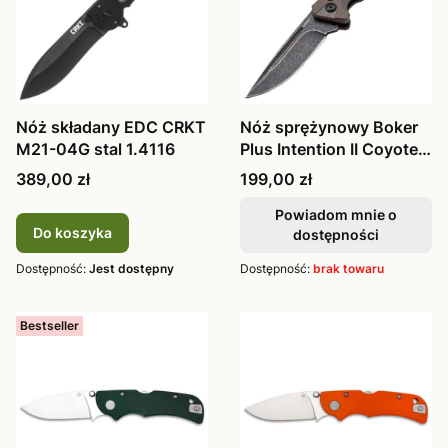
Nóż składany EDC CRKT
Nóż sprężynowy Boker
M21-04G stal 1.4116
Plus Intention II Coyote
01BO483
Cena
Cena
389,00 zł
199,00 zł
Powiadom mnie o
Do koszyka
dostępności
Dostępność:
Jest dostępny
Dostępność:
brak towaru
Bestseller