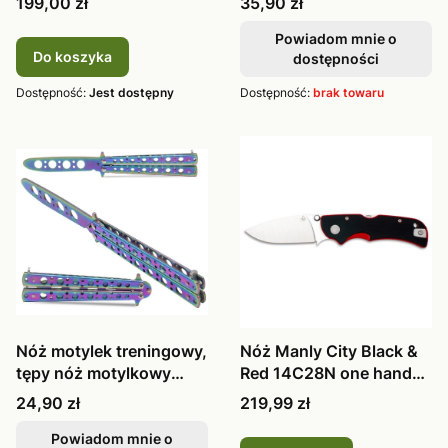
Cena
Cena
199,00 zł
35,90 zł
Powiadom mnie o
Do koszyka
dostępności
Dostępność:
Jest dostępny
Dostępność:
brak towaru
Nóż motylek treningowy,
Nóż Manly City Black &
tępy nóż motylkowy
Red 14C28N one hand
fade 23,5 cm
01ml078
Cena
Cena
24,90 zł
219,99 zł
Powiadom mnie o