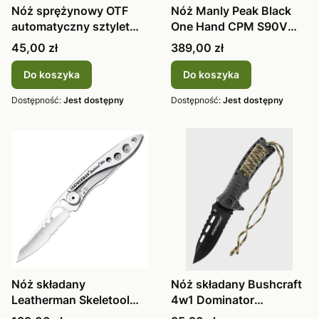
Nóż sprężynowy OTF
Nóż Manly Peak Black
automatyczny sztylet
One Hand CPM S90V
Dominator
59-61 HRC
Cena
Cena
45,00 zł
389,00 zł
Do koszyka
Do koszyka
Dostępność:
Jest dostępny
Dostępność:
Jest dostępny
Nóż składany
Nóż składany Bushcraft
Leatherman Skeletool
4w1 Dominator
KBX 832382
krzesiwo, li