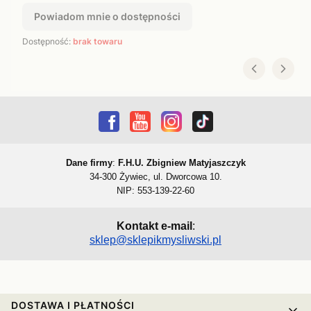
Powiadom mnie o dostępności
Dostępność:
brak towaru
Dane firmy
:
F.H.U. Zbigniew Matyjaszczyk
34-300 Żywiec, ul. Dworcowa 10.
NIP: 553-139-22-60
Kontakt e-mail
:
sklep@sklepikmysliwski.pl
Linki w stopce
DOSTAWA I PŁATNOŚCI