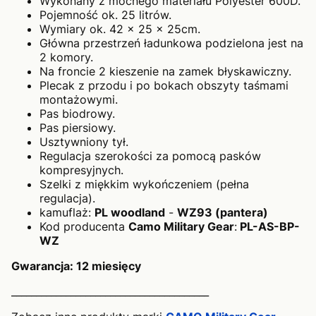
Wykonany z mocnego materiału Polyester 600D.
Pojemność ok. 25 litrów.
Wymiary ok. 42 x 25 x 25cm.
Główna przestrzeń ładunkowa podzielona jest na
2 komory.
Na froncie 2 kieszenie na zamek błyskawiczny.
Plecak z przodu i po bokach obszyty taśmami
montażowymi.
Pas biodrowy.
Pas piersiowy.
Usztywniony tył.
Regulacja szerokości za pomocą pasków
kompresyjnych.
Szelki z miękkim wykończeniem (pełna
regulacja).
kamuflaż:
PL woodland
-
WZ93 (pantera)
Kod producenta
Camo Military Gear
:
PL-AS-BP-
WZ
Gwarancja: 12 miesięcy
________________________________________