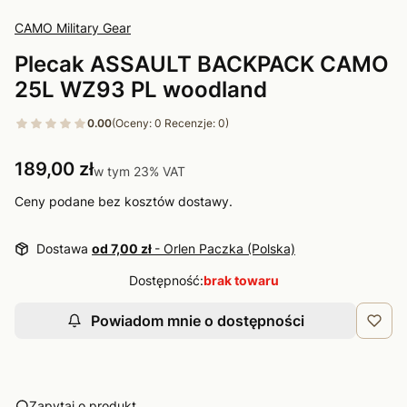
CAMO Military Gear
Plecak ASSAULT BACKPACK CAMO
25L WZ93 PL woodland
0.00
(Oceny: 0 Recenzje: 0)
Cena
189,00 zł
w tym 23% VAT
w tym
23%
VAT
Ceny podane bez kosztów dostawy.
Dostawa
od 7,00 zł
- Orlen Paczka (Polska)
Dostępność:
brak towaru
Powiadom mnie o dostępności
Zapytaj o produkt